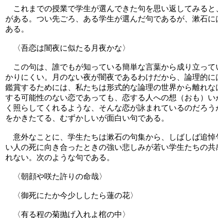
これまでの授業で学生が選んできた句を思い返してみると
がある。つい先ごろ、ある学生が選んだ句であるが、漱石に
ある。
〈吾恋は闇夜に似たる月夜かな〉
この句は、誰でもが知っている簡単な言葉から成り立って
かりにくい。月のない夜が闇夜であるわけだから、論理的に
鑑賞するためには、私たちは形式的な論理の世界から離れな
する可能性のない恋であっても、恋する人への想（おも）い
く照らしてくれるような、そんな恋が詠まれているのだろう
をかきたてる、むずかしいが面白い句である。
意外なことに、学生たちは漱石の句集から、しばしば追悼
い人の死に向き合ったときの強い悲しみが若い学生たちの共
れない。次のような句である。
〈朝顔や咲た許りの命哉〉
〈御死にたか今少ししたら蓮の花〉
〈有る程の菊抛げ入れよ棺の中〉