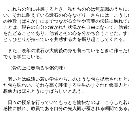
これらの句に共感するとき、私たちの心は無意識のうちに
い、それに耐えている漱石の心をなぞり、さらには、こうし
の挽歌（ばんか）にまでつながる文学や言葉の伝統に触れて
ことは、現在の自分の置かれた状況から自由になって、他者
をたどることであり、他者とその心を分かち合うことだ。す
とりひとりが持っている共感する力を掘り起こしてくれる。
また、晩年の漱石が大病後の身を養っているときに作った
でくる学生もいる。
〈骨の上に春滴るや粥の味〉
老いとは縁遠い若い学生からこのような句を提示されたと
た句を味わい、それを高く評価する学生のすぐれた鑑賞力と
想像力はほんとうにすばらしいと思う。
日々の授業を行っていてもっとも愉快なのは、こうした若
感性に触れ、教員である自分の先入観が覆される瞬間である