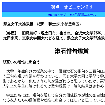
視点 オピニオン２１
■raijinトップ
■上毛新聞ニュース
県立女子大准教授 権田 和士
(東京都豊島区)
【略歴】 旧尾島町（現太田市）生まれ。金沢大文学部卒。
太田東高、恵泉女学園大などを経て、県立女子大文学部准教
漱石俳句鑑賞
◎互いの感性に出会う
大学一年生向けの授業の中で、夏目漱石の俳句を三百句ほ
う三句を選ぶ作業を行わせている。同じ大学の同じ学部で学
生であるから、似たような句が選ばれると思っていたが、実
人以上の学生に選ばれる句は数句程度で、選句結果はきわめ
学生たちには、選句を通して自分の価値観や感性の独自性
なる友人たちの価値観や感性に出会ってほしいと思っている