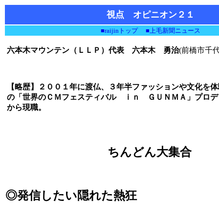
視点 オピニオン２１
■raijinトップ
■上毛新聞ニュース
六本木マウンテン（ＬＬＰ）代表 六本木 勇治
(前橋市千
【略歴】２００１年に渡仏、３年半ファッションや文化を体
の「世界のＣＭフェスティバル ｉｎ ＧＵＮＭＡ」プロデ
から現職。
ちんどん大集合
◎発信したい隠れた熱狂