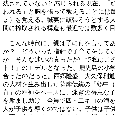
残されていないと感じられる現在、「
われる」と胸を張って教えることには
ょ）を覚える。誠実に頑張ろうとする
間に搾取される構造も最近では数多く
こんな時代に、親は子に何を言って
か？ どういった指針で子育てをして
か。そんな迷いの真っただ中で私はこ
ト！」のモデルとなった、鹿児島の小
合ったのだった。西郷隆盛、大久保利
の人材を生み出した薩摩伝統の「郷中
育」の精神をベースに、泳ぎの得意な
を励まし助け、全員で四・二キロの海
人が子供を導くのではない。子供は子