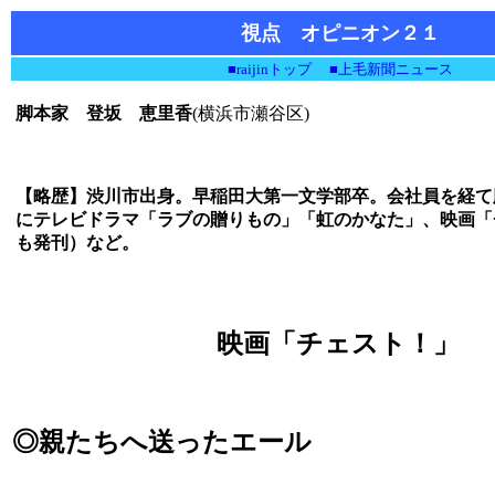
視点 オピニオン２１
■raijinトップ
■上毛新聞ニュース
脚本家 登坂 恵里香
(横浜市瀬谷区)
【略歴】渋川市出身。早稲田大第一文学部卒。会社員を経て
にテレビドラマ「ラブの贈りもの」「虹のかなた」、映画「
も発刊）など。
映画「チェスト！」
◎親たちへ送ったエール