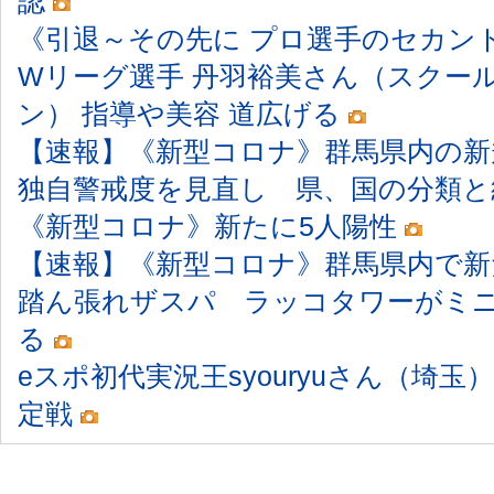
認
《引退～その先に プロ選手のセカン
Wリーグ選手 丹羽裕美さん（スクー
ン） 指導や美容 道広げる
【速報】《新型コロナ》群馬県内の新
独自警戒度を見直し 県、国の分類
《新型コロナ》新たに5人陽性
【速報】《新型コロナ》群馬県内で新
踏ん張れザスパ ラッコタワーがミニ
る
eスポ初代実況王syouryuさん（埼
定戦