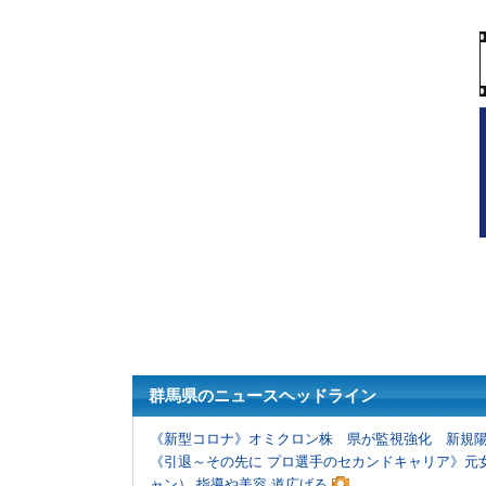
群馬県のニュースヘッドライン
《新型コロナ》オミクロン株 県が監視強化 新規陽
《引退～その先に プロ選手のセカンドキャリア》元
ャン） 指導や美容 道広げる