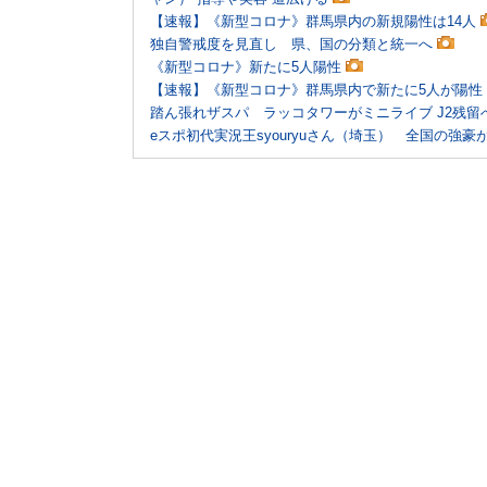
【速報】《新型コロナ》群馬県内の新規陽性は14人
独自警戒度を見直し 県、国の分類と統一へ
《新型コロナ》新たに5人陽性
【速報】《新型コロナ》群馬県内で新たに5人が陽性
踏ん張れザスパ ラッコタワーがミニライブ J2残
eスポ初代実況王syouryuさん（埼玉） 全国の強