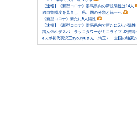
【速報】《新型コロナ》群馬県内の新規陽性は14人
独自警戒度を見直し 県、国の分類と統一へ
《新型コロナ》新たに5人陽性
【速報】《新型コロナ》群馬県内で新たに5人が陽性
踏ん張れザスパ ラッコタワーがミニライブ J2残
eスポ初代実況王syouryuさん（埼玉） 全国の強