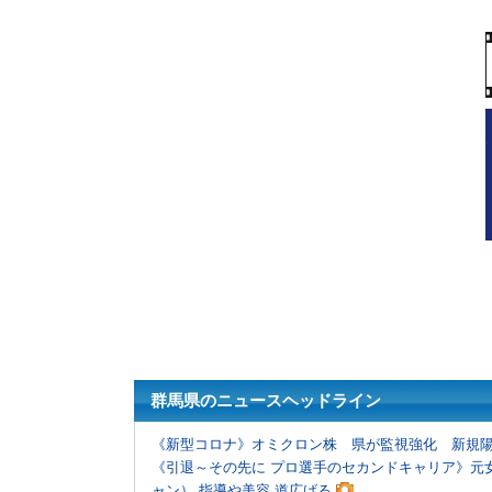
群馬県のニュースヘッドライン
《新型コロナ》オミクロン株 県が監視強化 新規陽
《引退～その先に プロ選手のセカンドキャリア》元
ャン） 指導や美容 道広げる