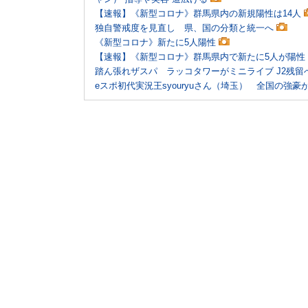
【速報】《新型コロナ》群馬県内の新規陽性は14人
独自警戒度を見直し 県、国の分類と統一へ
《新型コロナ》新たに5人陽性
【速報】《新型コロナ》群馬県内で新たに5人が陽性
踏ん張れザスパ ラッコタワーがミニライブ J2残
eスポ初代実況王syouryuさん（埼玉） 全国の強