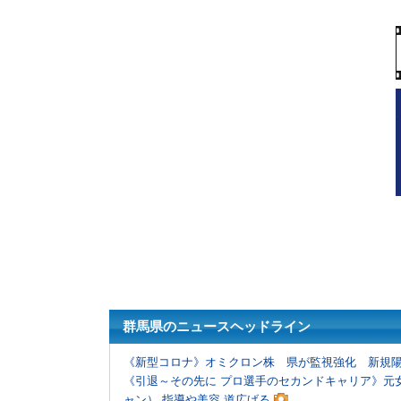
群馬県のニュースヘッドライン
《新型コロナ》オミクロン株 県が監視強化 新規陽
《引退～その先に プロ選手のセカンドキャリア》元
ャン） 指導や美容 道広げる