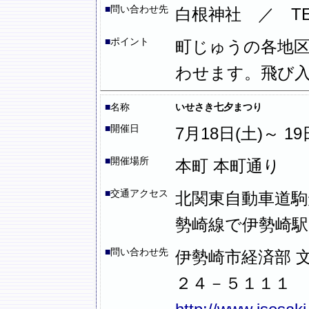
■
問い合わせ先
白根神社 ／ TE
■
ポイント
町じゅうの各地
わせます。飛び
■
名称
いせさき七夕まつり
■
開催日
7月18日(土)～ 19日
■
開催場所
本町 本町通り
■
交通アクセス
北関東自動車道駒形
勢崎線で伊勢崎駅
■
問い合わせ先
伊勢崎市経済部 
２４－５１１１