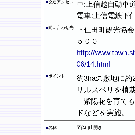
■
交通アクセス
車:上信越自動車道
電車:上信電鉄下
■
問い合わせ先
下仁田町観光協会
５００
http://www.town.s
06/14.html
■
ポイント
約3haの敷地に
サルスベリを植
「紫陽花を育て
ドなどを実施。
■
名称
至仏山山開き