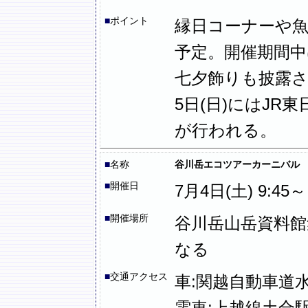
■
ポイント
縁日コーナーや
予定。開催期間
七夕飾りも披露
5日(日)にはJ
が行われる。
■
名称
谷川岳エコツアーカーニバル
■
開催日
7月4日(土) 9:45～
■
開催場所
谷川岳山岳資料
なる
■
交通アクセス
車:関越自動車道水
電車:上越線土合