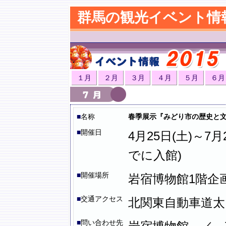
群馬の観光イベント情
１月
２月
３月
４月
５月
６月
■
名称
春季展示『みどり市の歴史と
■
開催日
4月25日(土)～7月2
でに入館)
■
開催場所
岩宿博物館1階企
■
交通アクセス
北関東自動車道太田
■
問い合わせ先