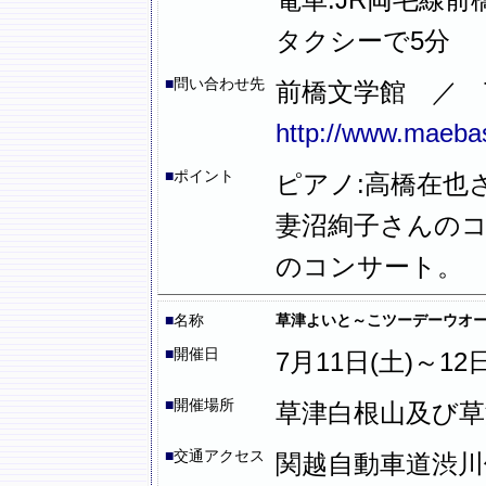
タクシーで5分
■
問い合わせ先
前橋文学館 ／ 
http://www.maeba
■
ポイント
ピアノ:高橋在也
妻沼絢子さんの
のコンサート。
■
名称
草津よいと～こツーデーウオ
■
開催日
7月11日(土)～12日
■
開催場所
草津白根山及び草
■
交通アクセス
関越自動車道渋川