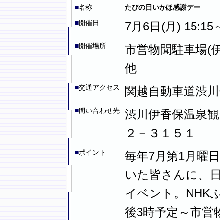
■
名称
たびの日いかほ感謝デー
■
開催日
7月6日(月) 15:
■
開催場所
市営物聞駐車場(
他
■
交通アクセス
関越自動車道渋川
■
問い合わせ先
渋川伊香保温泉観
２－３１５１
■
ポイント
毎年7月第1月曜
いた皆さんに、
イベント。NHK
後3時予定～市営