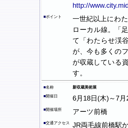
http://www.city.mi
■
ポイント
一世紀以上にわ
ローカル線。「
て「わたらせ渓
が、今も多くの
が収蔵している
す。
■
名称
新収蔵美術展
■
開催日
6月18日(木)～7月26
■
開催場所
アーツ前橋
■
交通アクセス
JR両毛線前橋駅