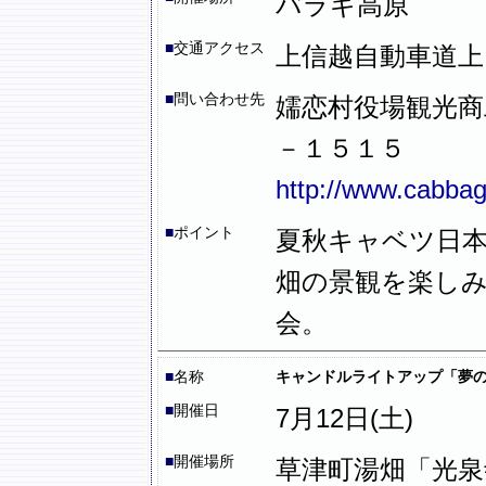
バラギ高原
■
交通アクセス
上信越自動車道上
■
問い合わせ先
嬬恋村役場観光商
－１５１５
http://www.cabbag
■
ポイント
夏秋キャベツ日
畑の景観を楽しみ
会。
■
名称
キャンドルライトアップ「夢
■
開催日
7月12日(土)
■
開催場所
草津町湯畑「光泉