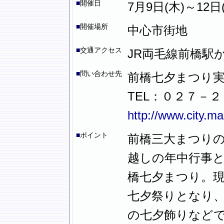
■
開催日
7月9日(木)～12日(日
■
開催場所
中心市街地
■
交通アクセス
JR両毛線前橋駅か
■
問い合わせ先
前橋七夕まつり
TEL：０２７－
http://www.city.m
■
ポイント
前橋三大まつり
越しの年中行事
橋七夕まつり。
七夕祭りとなり
の七夕飾りなど