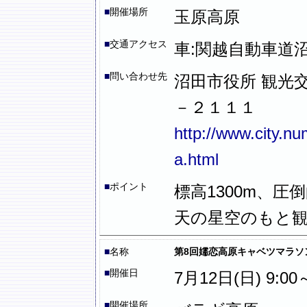
■
開催場所
玉原高原
■
交通アクセス
車:関越自動車道沼
■
問い合わせ先
沼田市役所 観光
－２１１１
http://www.city.n
a.html
■
ポイント
標高1300m、
天の星空のもと
■
名称
第8回嬬恋高原キャベツマラソ
■
開催日
7月12日(日) 9:00
■
開催場所