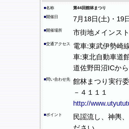
■
名称
第44回館林まつり
■
開催日
7月18日(土)・19日(
■
開催場所
市街地メインスト
■
交通アクセス
電車:東武伊勢崎
車:東北自動車道
道佐野田沼ICから
■
問い合わせ先
館林まつり実行委
－４１１１
http://www.utyututu
■
ポイント
民謡流し、神輿
ださい。