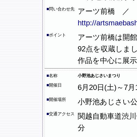
■
問い合わせ先
アーツ前橋 ／ 
http://artsmaebash
■
ポイント
アーツ前橋は開
92点を収蔵しま
作品を中心に展
■
名称
小野池あじさいまつり
■
開催日
6月20日(土)～7月
■
開催場所
小野池あじさい
■
交通アクセス
関越自動車道渋川伊
分