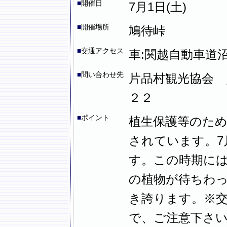
■
開催日
7月1日(土)
■
開催場所
鳩待峠
■
交通アクセス
車:関越自動車道沼
■
問い合わせ先
片品村観光協会 
２２
■
ポイント
植生保護等のため
されています。7
す。この時期に
の植物が待ちわ
き誇ります。※
で、ご注意下さ