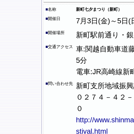
■
名称
新町七夕まつり（新町）
■
開催日
7月3日(金)～5日(
■
開催場所
新町駅前通り・銀
■
交通アクセス
車:関越自動車道藤
5分
電車:JR高崎線新
■
問い合わせ先
新町支所地域振興
０２７４－４２－
０
http://www.shinmac
stival.html