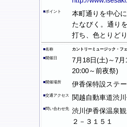
http://www.isesaki
■
ポイント
本町通りを中心
たなびく。通り
打ち、色とりど
■
名称
カントリーミュージック・フェ
■
開催日
7月18日(土)～7月1
20:00～前夜祭)
■
開催場所
伊香保特設ステー
■
交通アクセス
関越自動車道渋川
■
問い合わせ先
渋川伊香保温泉観
２－３１５１