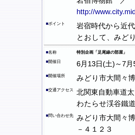
岩宿博物館 ／ 
http://www.city.mi
■
ポイント
岩宿時代から近
とおして、みど
■
名称
特別企画「足尾線の部屋」
■
開催日
6月13日(土)～7月5日
■
開催場所
みどり市大間々
■
交通アクセス
北関東自動車道太田
わたらせ渓谷鐵道
■
問い合わせ先
みどり市大間々博
－４１２３