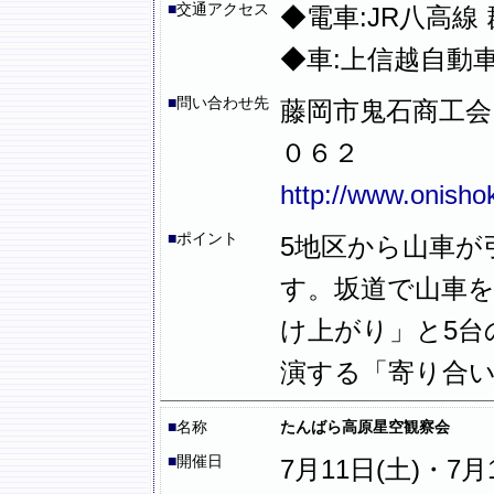
■
交通アクセス
◆電車:JR八高線
◆車:上信越自動車
■
問い合わせ先
藤岡市鬼石商工会
０６２
http://www.onishok
■
ポイント
5地区から山車が
す。坂道で山車
け上がり」と5台
演する「寄り合
■
名称
たんばら高原星空観察会
■
開催日
7月11日(土)・7月18