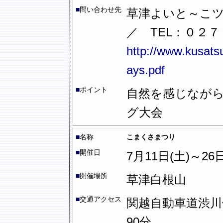
■
問い合わせ先
草津よいと～こ
／ TEL：０２
http://www.kusats
ays.pdf
■
ポイント
自然を感じなが
グ大会
■
名称
こまくさまつり
■
開催日
7月11日(土)～26日
■
開催場所
草津白根山
■
交通アクセス
関越自動車道渋川
90分