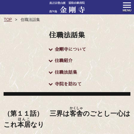
MENU
TOP
住職法話集
住職法話集
金剛寺について
住職紹介
住職法話集
寺院を訪ねて
かくしゃ
（第１１話） 三界は
客舎
のごとし一心は
ほんこ
これ
本居
なり