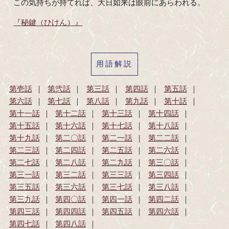
この気持ちが持てれば、大日如来は眼前にあらわれる。
『秘鍵（ひけん）』
用語解説
第壱話
第弐話
第三話
第四話
第五話
第六話
第七話
第八話
第九話
第十話
第十一話
第十二話
第十三話
第十四話
第十五話
第十六話
第十七話
第十八話
第十九話
第二〇話
第二一話
第二二話
第二三話
第二四話
第二五話
第二六話
第二七話
第二八話
第二九話
第三〇話
第三一話
第三二話
第三三話
第三四話
第三五話
第三六話
第三七話
第三八話
第三九話
第四〇話
第四一話
第四二話
第四三話
第四四話
第四五話
第四六話
第四七話
第四八話