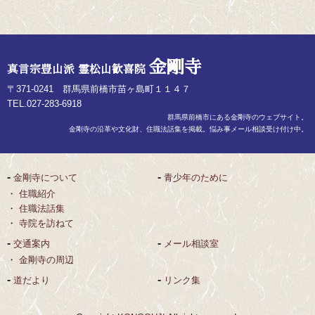
金剛寺
真言宗豊山派 霊松山歓喜院
〒371-0241 群馬県前橋市苗ヶ島町１１４７
TEL.027-283-6918
群馬県前橋市にある金剛寺のウェブサイト。
金剛寺の沿革や文化財、住職法話集を掲載。悩み事メール相談受け付け中。
金剛寺について
青少年のために
住職紹介
住職法話集
寺院を訪ねて
交通案内
メール相談室
金剛寺の周辺
道だより
リンク集