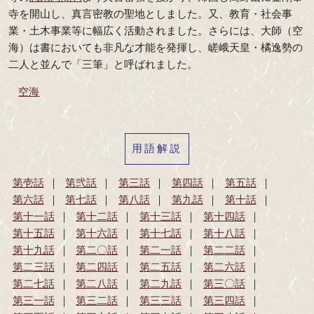
寺を開山し、真言密教の聖地としました。又、教育・社会事
業・土木事業等に幅広く活動されました。さらには、大師（空
海）は書においても非凡な才能を発揮し、嵯峨天皇・橘逸勢の
二人と並んで「三筆」と呼ばれました。
空海
用語解説
第壱話
第弐話
第三話
第四話
第五話
第六話
第七話
第八話
第九話
第十話
第十一話
第十二話
第十三話
第十四話
第十五話
第十六話
第十七話
第十八話
第十九話
第二〇話
第二一話
第二二話
第二三話
第二四話
第二五話
第二六話
第二七話
第二八話
第二九話
第三〇話
第三一話
第三二話
第三三話
第三四話