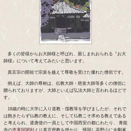
多くの皆様からお大師様と呼ばれ、親しまれおられる『お大
師様』について考えてみたいと思います。
真言宗の開祖で宗派を越えて尊敬を受けた優れた僧侶です。
例えば、大師の尊称は、伝教大師・慈覚大師等多くの僧侶に
贈られておりますが、大師といえば弘法大師と言われるほどで
す。
18歳の時に大学に入り道教・儒教等を学びましたが、それで
は飽きたらず仏教の教えに、そして仏教こそ求める教えである
と考えられ、遣唐使の一員として中国西安の都にわたり、 青龍
寺の
恵果阿闍利
より真言密教を授かり、帰国し高野山に金剛峯