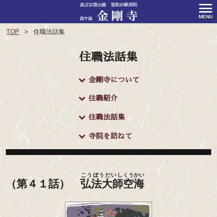
MENU
TOP
住職法話集
住職法話集
金剛寺について
住職紹介
住職法話集
寺院を訪ねて
こうぼうだいし
くうかい
（第４１話）
弘法大師
空海