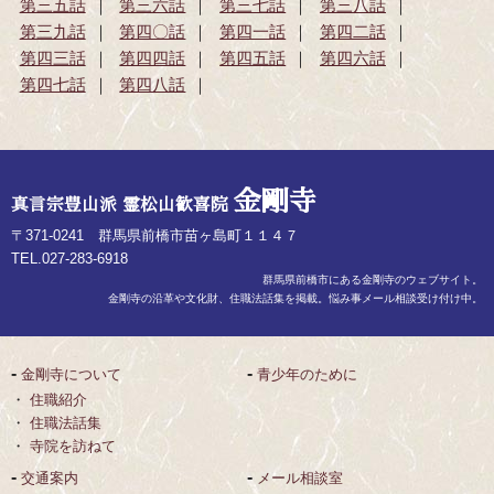
第三五話
第三六話
第三七話
第三八話
第三九話
第四〇話
第四一話
第四二話
第四三話
第四四話
第四五話
第四六話
第四七話
第四八話
金剛寺
真言宗豊山派 霊松山歓喜院
〒371-0241 群馬県前橋市苗ヶ島町１１４７
TEL.027-283-6918
群馬県前橋市にある金剛寺のウェブサイト。
金剛寺の沿革や文化財、住職法話集を掲載。悩み事メール相談受け付け中。
金剛寺について
青少年のために
住職紹介
住職法話集
寺院を訪ねて
交通案内
メール相談室