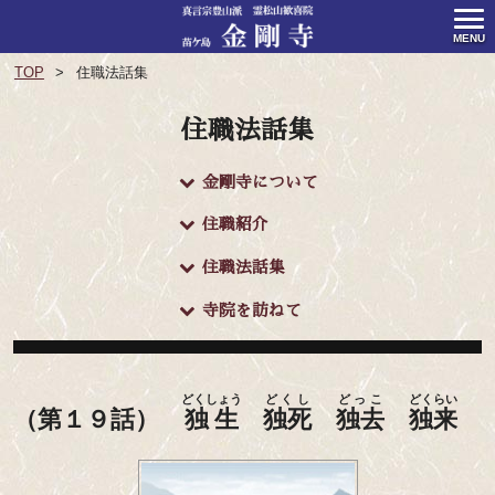
MENU
TOP
住職法話集
住職法話集
金剛寺について
住職紹介
住職法話集
寺院を訪ねて
どくしょう
どくし
どっこ
どくらい
（第１９話）
独生
独死
独去
独来