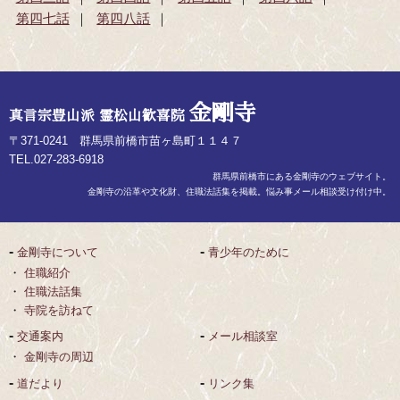
第四七話
第四八話
金剛寺
真言宗豊山派 霊松山歓喜院
〒371-0241 群馬県前橋市苗ヶ島町１１４７
TEL.027-283-6918
群馬県前橋市にある金剛寺のウェブサイト。
金剛寺の沿革や文化財、住職法話集を掲載。悩み事メール相談受け付け中。
金剛寺について
青少年のために
住職紹介
住職法話集
寺院を訪ねて
交通案内
メール相談室
金剛寺の周辺
道だより
リンク集