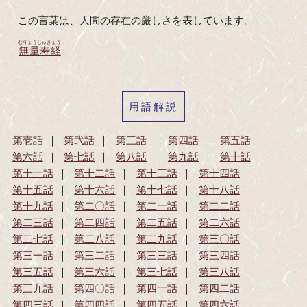
この言葉は、人間の存在の厳しさを表しています。
むりょうじゅきょう
無量寿経
用語解説
第壱話
第弐話
第三話
第四話
第五話
第六話
第七話
第八話
第九話
第十話
第十一話
第十二話
第十三話
第十四話
第十五話
第十六話
第十七話
第十八話
第十九話
第二〇話
第二一話
第二二話
第二三話
第二四話
第二五話
第二六話
第二七話
第二八話
第二九話
第三〇話
第三一話
第三二話
第三三話
第三四話
第三五話
第三六話
第三七話
第三八話
第三九話
第四〇話
第四一話
第四二話
第四三話
第四四話
第四五話
第四六話