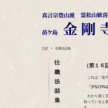
TOP
住職法話集
住
（第１６
職
これは『老
法
「少なけれ
話
わかり易く
集
持っていると
す。