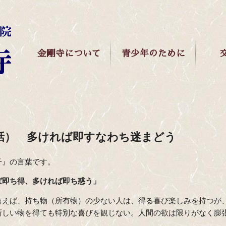
金剛寺について
青少年のために
話） 多ければ即すなわち迷まどう
子』の言葉です。
ば即ち得、多ければ即ち惑う」
言えば、持ち物（所有物）の少ない人は、得る喜び楽しみを持つが
新しい物を得ても特別な喜びを観じない。人間の欲は限りがなく膨