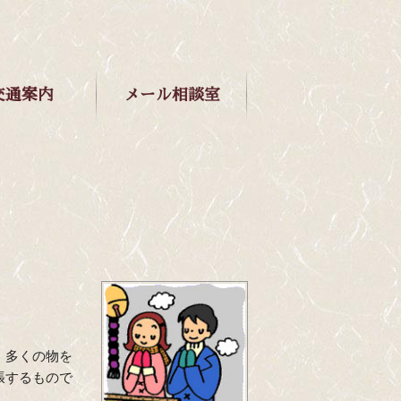
交通案内
メ
ー
ル相談室
、多くの物を
張するもので