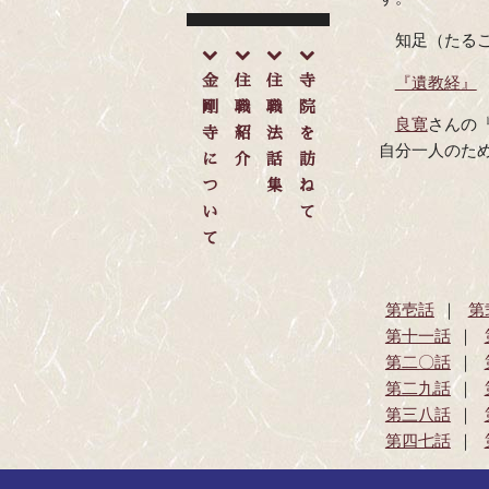
知足（たる
金
住
住
寺
『遺教経』
剛
職
職
院
良寛
さんの
寺
紹
法
を
自分一人のた
に
介
話
訪
つ
集
ね
い
て
て
第壱話
第
第十一話
第二〇話
第二九話
第三八話
第四七話