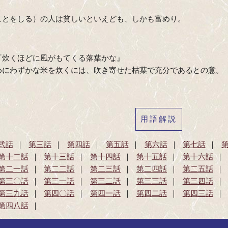
ことをしる）の人は貧しいといえども、しかも富めり。
『炊くほどに風がもてくる落葉かな』
めにわずかな米を炊くには、吹き寄せた枯葉で充分であるとの意。
用語解説
弐話
第三話
第四話
第五話
第六話
第七話
第十二話
第十三話
第十四話
第十五話
第十六話
第二一話
第二二話
第二三話
第二四話
第二五話
第三〇話
第三一話
第三二話
第三三話
第三四話
第三九話
第四〇話
第四一話
第四二話
第四三話
第四八話