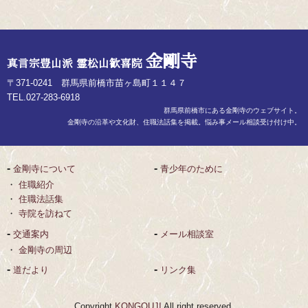
金剛寺
真言宗豊山派 霊松山歓喜院
〒371-0241 群馬県前橋市苗ヶ島町１１４７
TEL.027-283-6918
群馬県前橋市にある金剛寺のウェブサイト。
金剛寺の沿革や文化財、住職法話集を掲載。悩み事メール相談受け付け中。
金剛寺について
青少年のために
住職紹介
住職法話集
寺院を訪ねて
交通案内
メール相談室
金剛寺の周辺
道だより
リンク集
Copyright
KONGOUJI
All right reserved.