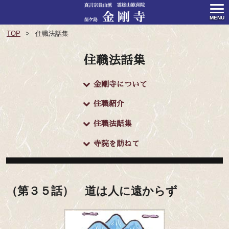
MENU
TOP
住職法話集
住職法話集
金剛寺について
住職紹介
住職法話集
寺院を訪ねて
（第３５話） 道は人に遠からず