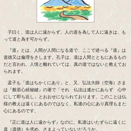
子曰く、道は人に遠からず。人の道を為して人に遠きは、も
って道と為す可からず。
『道』とは、人間が人間になる道で、ここで述べる『道』は
道徳又は倫理をさします。孔子は、道は人間とともにあるもの
だと言われ、人情と離れていては、真の道ではないと教えてお
られます。
孟子も「道はちかくにあり」と、又、弘法大師（空海）さま
は『般若心経秘鍵』の著で「それ 仏法は遙かにあらず 心中
にして即ち近し」とおおせになられております。このことは仏
様の教えは遠くにあるのではなく、私達の心にあり真理もまた
心にあるのです。
『正に道は人に遠からず』なのに、私達はいたずらに遠くに
道（道徳）を求め、さまよっていないだろうか。