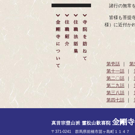
諸行の無常
皆様も菩提
金
住
住
寺
様）に近付か
剛
職
職
院
寺
紹
法
を
に
介
話
訪
つ
集
ね
い
て
第壱話
第
て
第十一話
第二〇話
第二九話
第三八話
第四七話
金剛寺
真言宗豊山派 霊松山歓喜院
〒371-0241 群馬県前橋市苗ヶ島町１１４７