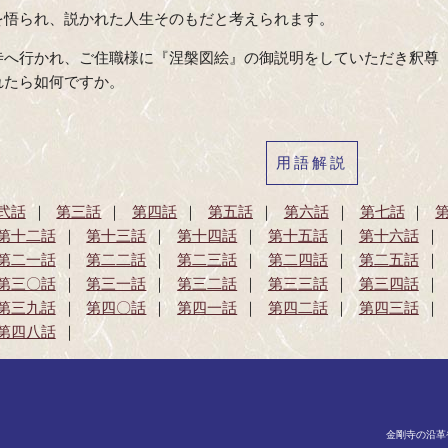
を悟られ、説かれた人生そのもだと考えられます。
寺へ行かれ、ご住職様に『涅槃図絵』の御説明をしていただき釈尊
れたら如何ですか。
用語解説
弐話
第三話
第四話
第五話
第六話
第七話
第十二話
第十三話
第十四話
第十五話
第十六話
第二一話
第二二話
第二三話
第二四話
第二五話
第三〇話
第三一話
第三二話
第三三話
第三四話
第三九話
第四〇話
第四一話
第四二話
第四三話
第四八話
金剛寺の沿革