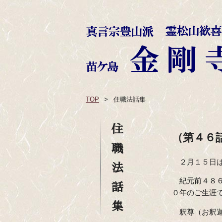
TOP
住職法話集
住
（第４
職
２月１５日
法
紀元前４８
話
０年のご生涯
集
釈尊（お釈