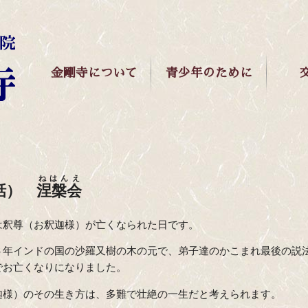
金剛寺について
青少年のために
ねはんえ
６話）
涅槃会
は釈尊（お釈迦様）が亡くなられた日です。
６年インドの国の沙羅又樹の木の元で、弟子達のかこまれ最後の説
でお亡くなりになりました。
迦様）のその生き方は、多難で壮絶の一生だと考えられます。