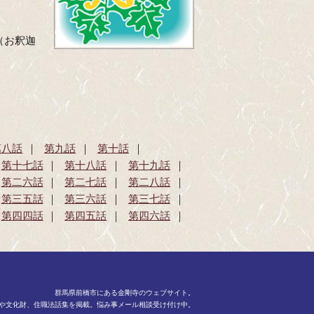
（お釈迦
第八話
第九話
第十話
第十七話
第十八話
第十九話
第二六話
第二七話
第二八話
第三五話
第三六話
第三七話
第四四話
第四五話
第四六話
群馬県前橋市にある金剛寺のウェブサイト。
や文化財、住職法話集を掲載。悩み事メール相談受け付け中。