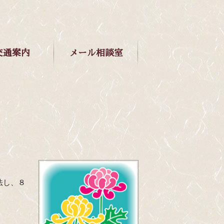
交通案内
メ
ー
ル相談室
法し、８