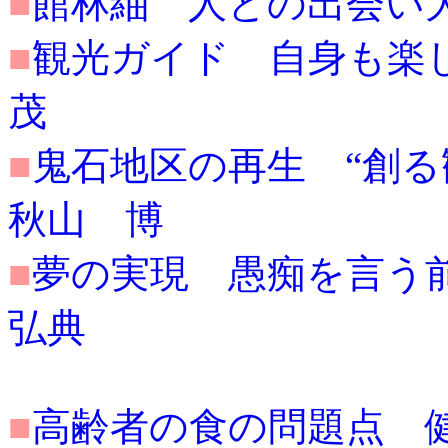
■
館林紬 人との出会い大切に
■
観光ガイド 自身も楽しんで
茂
■
鬼石地区の再生 “創る観光”
秋山 博
■
夢の実現 愚痴を言う前に努
弘典
■
高齢者の食の問題点 