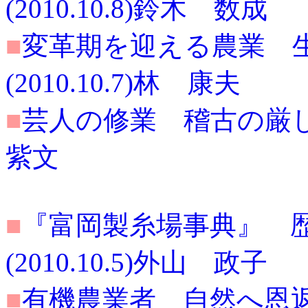
(2010.10.8)鈴木 数成
■
変革期を迎える農業 
(2010.10.7)林 康夫
■
芸人の修業 稽古の厳しさ
紫文
■
『富岡製糸場事典』 
(2010.10.5)外山 政子
■
有機農業者 自然へ恩返しし