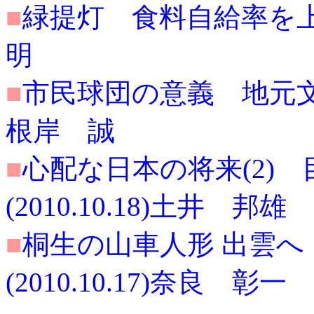
■
緑提灯 食料自給率を上げよ
明
■
市民球団の意義 地元文化発
根岸 誠
■
心配な日本の将来(2)
(2010.10.18)土井 邦雄
■
桐生の山車人形 出雲
(2010.10.17)奈良 彰一