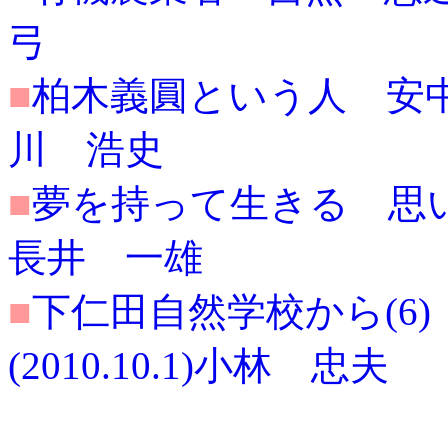
弓
■
柏木義圓という人 安中の地
川 浩史
■
夢を持って生きる 思い続け
長井 一雄
■
下仁田自然学校から(6
(2010.10.1)小林 忠夫