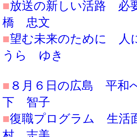
■
放送の新しい活路 必要とさ
橋 忠文
■
望む未来のために 人に関心
うら ゆき
■
８月６日の広島 平和への祈
下 智子
■
復職プログラム 生活面の安
村 志美