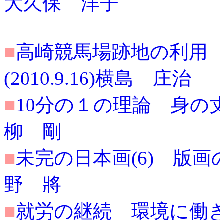
大久保 洋子
■
高崎競馬場跡地の利用
(2010.9.16)横島 庄治
■
10分の１の理論 身の丈に
柳 剛
■
未完の日本画(6) 版画の絵
野 將
■
就労の継続 環境に働きかけ