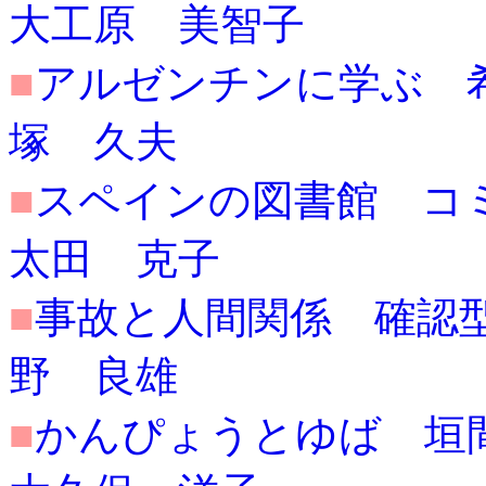
大工原 美智子
■
アルゼンチンに学ぶ 希望忘
塚 久夫
■
スペインの図書館 コミュニ
太田 克子
■
事故と人間関係 確認型応答
野 良雄
■
かんぴょうとゆば 垣間見た