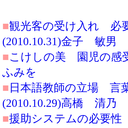
■
観光客の受け入れ 必
(2010.10.31)金子 敏男
■
こけしの美 園児の感受性に
ふみを
■
日本語教師の立場 言
(2010.10.29)高橋 清乃
■
援助システムの必要性