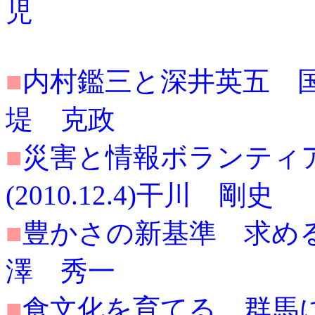
児
■
内村鑑三と深井英五 国際的
堤 克政
■
災害と情報ボランティ
(2010.12.4)干川 剛史
■
豊かさの新基準 求めるべき
澤 秀一
■
食文化を育てる 群馬に勢い