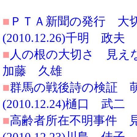
■
ＰＴＡ新聞の発行 大
(2010.12.26)千明 政夫
■
人の根の大切さ 見えない部
加藤 久雄
■
群馬の戦後詩の検証 
(2010.12.24)樋口 武二
■
高齢者所在不明事件 
(2010.12.23)川島 佳子