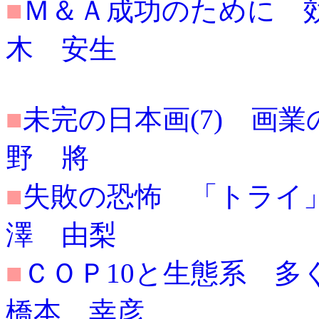
■
Ｍ＆Ａ成功のために 効果的
木 安生
■
未完の日本画(7) 画業の遮
野 將
■
失敗の恐怖 「トライ」と「
澤 由梨
■
ＣＯＰ10と生態系 多くの
橋本 幸彦