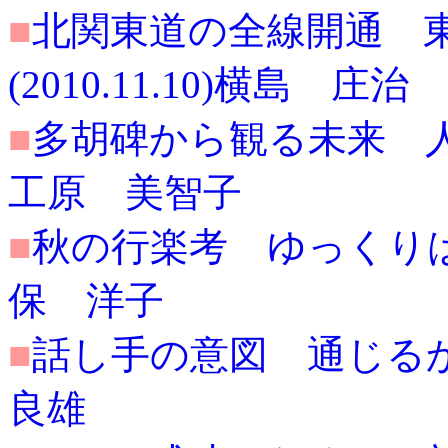
■
北関東道の全線開通 
(2010.11.10)横島 庄治
■
多胡碑から観る未来 人と物
工原 美智子
■
秋の行楽考 ゆっくりは今や
保 洋子
■
話し手の意図 通じるかは
良雄