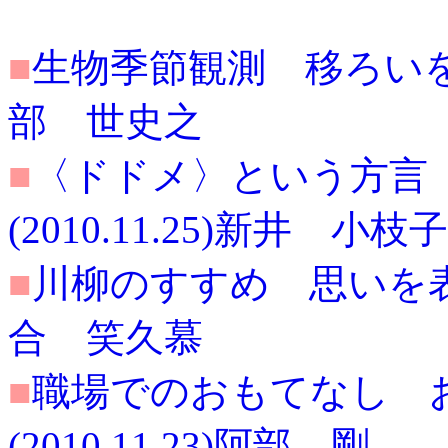
■
生物季節観測 移ろいを把握
部 世史之
■
〈ドドメ〉という方言
(2010.11.25)新井 小枝子
■
川柳のすすめ 思いを表現新
合 笑久慕
■
職場でのおもてなし 
(2010.11.23)阿部 剛